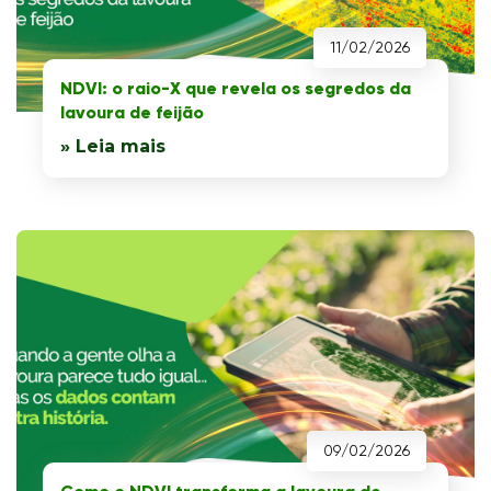
11/02/2026
NDVI: o raio-X que revela os segredos da
lavoura de feijão
» Leia mais
09/02/2026